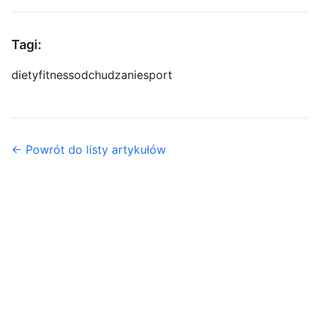
Tagi:
diety
fitness
odchudzanie
sport
← Powrót do listy artykułów