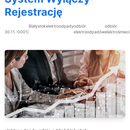
Rejestrację
Białystok
elektroodpady
odbiór
odbiór
30.11.-0001
|
elektroodpadów
elektrośmieci