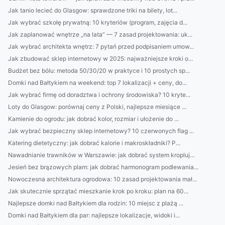
Jak tanio lecieć do Glasgow: sprawdzone triki na bilety, lot...
Jak wybrać szkołę prywatną: 10 kryteriów (program, zajęcia d...
Jak zaplanować wnętrze „na lata” — 7 zasad projektowania: uk...
Jak wybrać architekta wnętrz: 7 pytań przed podpisaniem umow...
Jak zbudować sklep internetowy w 2025: najważniejsze kroki o...
Budżet bez bólu: metoda 50/30/20 w praktyce i 10 prostych sp...
Domki nad Bałtykiem na weekend: top 7 lokalizacji + ceny, do...
Jak wybrać firmę od doradztwa i ochrony środowiska? 10 kryte...
Loty do Glasgow: porównaj ceny z Polski, najlepsze miesiące ...
Kamienie do ogrodu: jak dobrać kolor, rozmiar i ułożenie do ...
Jak wybrać bezpieczny sklep internetowy? 10 czerwonych flag ...
Katering dietetyczny: jak dobrać kalorie i makroskładniki? P...
Nawadnianie trawników w Warszawie: jak dobrać system kropluj...
Jesień bez brązowych plam: jak dobrać harmonogram podlewania...
Nowoczesna architektura ogrodowa: 10 zasad projektowania mał...
Jak skutecznie sprzątać mieszkanie krok po kroku: plan na 60...
Najlepsze domki nad Bałtykiem dla rodzin: 10 miejsc z plażą ...
Domki nad Bałtykiem dla par: najlepsze lokalizacje, widoki i...