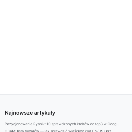
Najnowsze artykuły
Pozycjonowanie Rybnik: 10 sprawdzonych kroków do top3 w Goog...
CBAM: lista towarów — jak sprawdzić właściwy kod CN/HS i prz...