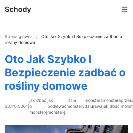
Schody
Strona główna
/
Oto Jak Szybko I Bezpieczenie zadbać o
rośliny domowe
Oto Jak Szybko I
Bezpieczenie zadbać o
rośliny domowe
jak dbać
jak
liście
monstera
monstera
przes
30.11.-0001
|
o
podlewać
monstery
dziurawa
jak dbać
monst
monsterę
monsterę