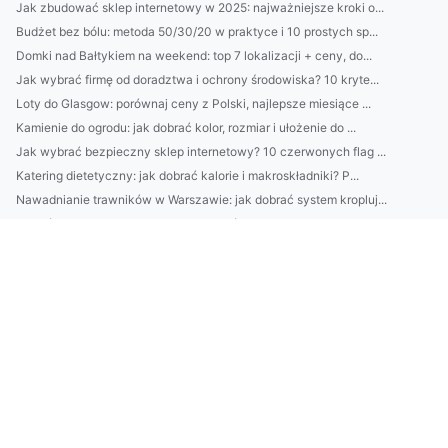
Jak zbudować sklep internetowy w 2025: najważniejsze kroki o...
Budżet bez bólu: metoda 50/30/20 w praktyce i 10 prostych sp...
Domki nad Bałtykiem na weekend: top 7 lokalizacji + ceny, do...
Jak wybrać firmę od doradztwa i ochrony środowiska? 10 kryte...
Loty do Glasgow: porównaj ceny z Polski, najlepsze miesiące ...
Kamienie do ogrodu: jak dobrać kolor, rozmiar i ułożenie do ...
Jak wybrać bezpieczny sklep internetowy? 10 czerwonych flag ...
Katering dietetyczny: jak dobrać kalorie i makroskładniki? P...
Nawadnianie trawników w Warszawie: jak dobrać system kropluj...
Jesień bez brązowych plam: jak dobrać harmonogram podlewania...
Nowoczesna architektura ogrodowa: 10 zasad projektowania mał...
Jak skutecznie sprzątać mieszkanie krok po kroku: plan na 60...
Najlepsze domki nad Bałtykiem dla rodzin: 10 miejsc z plażą ...
Domki nad Bałtykiem dla par: najlepsze lokalizacje, widoki i...
Jak dobrać krem do twarzy do typu cery? 7 prostych testów i ...
Jak dobrać klimatyzację do mieszkania w Warszawie? Poradnik:...
Pakowanie i logistyka: mniej odpadów bez utraty standardów
Catering dietetyczny: jak dobrać dietę do celu (redukcja/mas...
Kamienie do ogrodu: jak dobrać kolor i kształt do stylu pose...