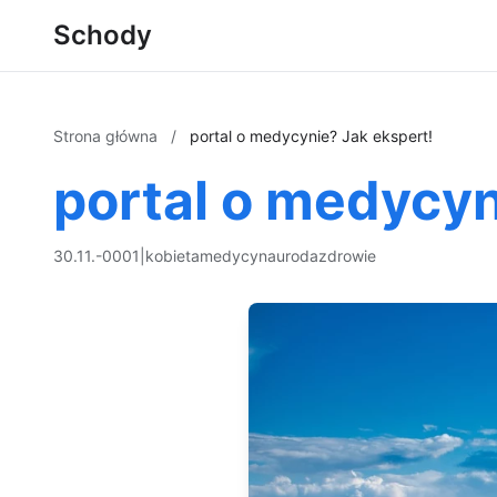
Schody
Strona główna
/
portal o medycynie? Jak ekspert!
portal o medycyn
30.11.-0001
|
kobieta
medycyna
uroda
zdrowie