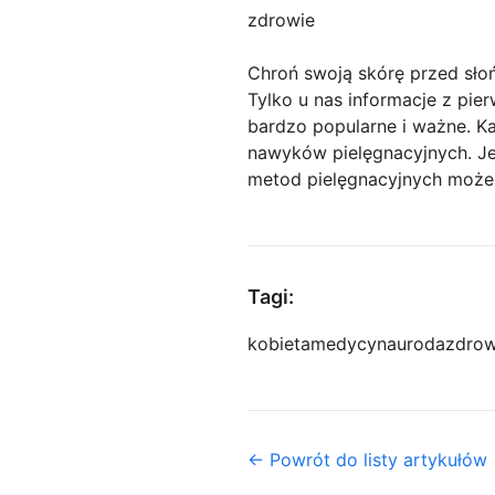
zdrowie
Chroń swoją skórę przed sło
Tylko u nas informacje z pier
bardzo popularne i ważne. Ka
nawyków pielęgnacyjnych. Jed
metod pielęgnacyjnych może 
Tagi:
kobieta
medycyna
uroda
zdrow
← Powrót do listy artykułów