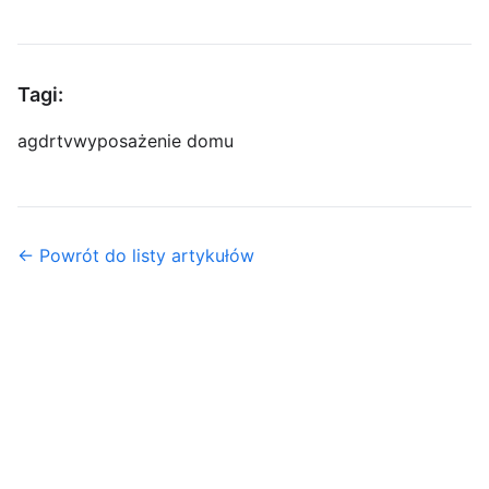
Tagi:
agd
rtv
wyposażenie domu
← Powrót do listy artykułów