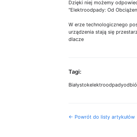
Dzięki niej możemy odpowied
"Elektroodpady: Od Obciążen
W erze technologicznego post
urządzenia stają się przesta
dlacze
Tagi:
Białystok
elektroodpady
odbió
← Powrót do listy artykułów