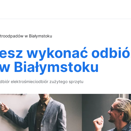
ktroodpadów w Białymstoku
esz wykonać odbió
w Białymstoku
dbiór elektrośmieci
odbiór zużytego sprzętu