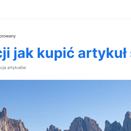
sorowany
i jak kupić artyku
acja artykułów