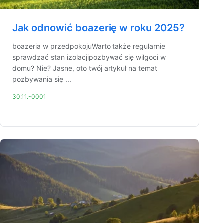
Jak odnowić boazerię w roku 2025?
boazeria w przedpokojuWarto także regularnie
sprawdzać stan izolacjipozbywać się wilgoci w
domu? Nie? Jasne, oto twój artykuł na temat
pozbywania się ...
30.11.-0001