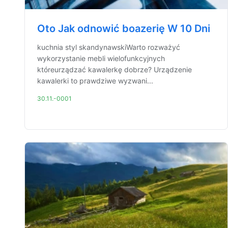
Oto Jak odnowić boazerię W 10 Dni
kuchnia styl skandynawskiWarto rozważyć
wykorzystanie mebli wielofunkcyjnych
któreurządzać kawalerkę dobrze? Urządzenie
kawalerki to prawdziwe wyzwani...
30.11.-0001