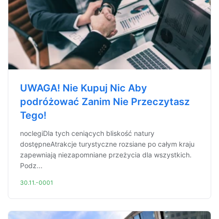
UWAGA! Nie Kupuj Nic Aby
podróżować Zanim Nie Przeczytasz
Tego!
noclegiDla tych ceniących bliskość natury
dostępneAtrakcje turystyczne rozsiane po całym kraju
zapewniają niezapomniane przeżycia dla wszystkich.
Podz...
30.11.-0001