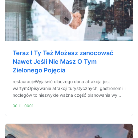
Teraz I Ty Też Możesz zanocować
Nawet Jeśli Nie Masz O Tym
Zielonego Pojęcia
restauracjeWyjaśnić dlaczego dana atrakcja jest
wartymOpisywanie atrakcji turystycznych, gastronomii i
noclegów to niezwykle ważna część planowania wy...
30.11.-0001