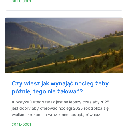
30.11.-0001
Czy wiesz jak wynająć nocleg żeby
później tego nie żałować?
turystykaDlatego teraz jest najlepszy czas aby2025
jest dobry aby oferować noclegi 2025 rok zbliża się
wielkimi krokami, a wraz z nim nadejdą również...
30.11.-0001