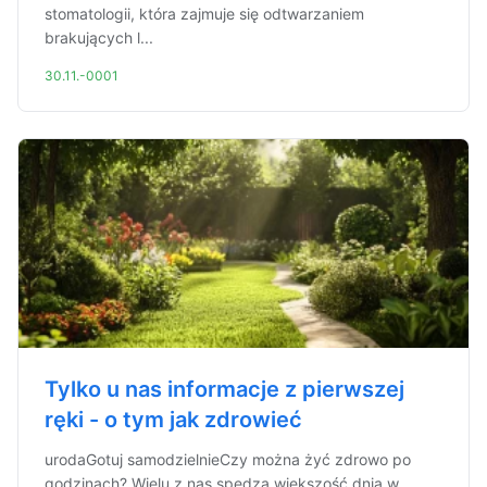
stomatologii, która zajmuje się odtwarzaniem
brakujących l...
30.11.-0001
Tylko u nas informacje z pierwszej
ręki - o tym jak zdrowieć
urodaGotuj samodzielnieCzy można żyć zdrowo po
godzinach? Wielu z nas spędza większość dnia w