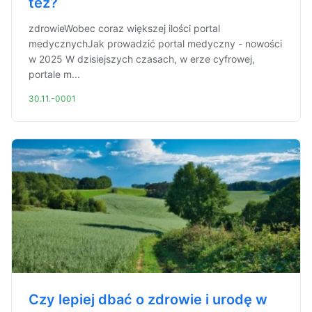
też?
zdrowieWobec coraz większej ilości portal
medycznychJak prowadzić portal medyczny - nowości
w 2025 W dzisiejszych czasach, w erze cyfrowej,
portale m...
30.11.-0001
Czy lepiej dbać o zdrowie i urodę w