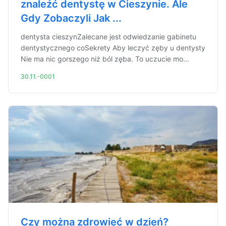
znaleźć dentystę w Cieszynie. Ale
Gdy Zobaczyli Jak ...
dentysta cieszynZalecane jest odwiedzanie gabinetu
dentystycznego coSekrety Aby leczyć zęby u dentysty
Nie ma nic gorszego niż ból zęba. To uczucie mo...
30.11.-0001
Czy można zdrowieć w dzień?