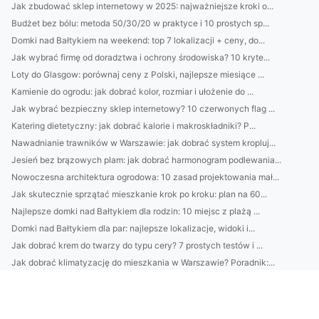
Jak zbudować sklep internetowy w 2025: najważniejsze kroki o...
Budżet bez bólu: metoda 50/30/20 w praktyce i 10 prostych sp...
Domki nad Bałtykiem na weekend: top 7 lokalizacji + ceny, do...
Jak wybrać firmę od doradztwa i ochrony środowiska? 10 kryte...
Loty do Glasgow: porównaj ceny z Polski, najlepsze miesiące ...
Kamienie do ogrodu: jak dobrać kolor, rozmiar i ułożenie do ...
Jak wybrać bezpieczny sklep internetowy? 10 czerwonych flag ...
Katering dietetyczny: jak dobrać kalorie i makroskładniki? P...
Nawadnianie trawników w Warszawie: jak dobrać system kropluj...
Jesień bez brązowych plam: jak dobrać harmonogram podlewania...
Nowoczesna architektura ogrodowa: 10 zasad projektowania mał...
Jak skutecznie sprzątać mieszkanie krok po kroku: plan na 60...
Najlepsze domki nad Bałtykiem dla rodzin: 10 miejsc z plażą ...
Domki nad Bałtykiem dla par: najlepsze lokalizacje, widoki i...
Jak dobrać krem do twarzy do typu cery? 7 prostych testów i ...
Jak dobrać klimatyzację do mieszkania w Warszawie? Poradnik:...
Pakowanie i logistyka: mniej odpadów bez utraty standardów
Catering dietetyczny: jak dobrać dietę do celu (redukcja/mas...
Kamienie do ogrodu: jak dobrać kolor i kształt do stylu pose...