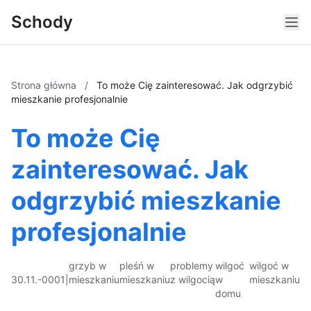
Schody
Strona główna
/
To może Cię zainteresować. Jak odgrzybić
mieszkanie profesjonalnie
To może Cię
zainteresować. Jak
odgrzybić mieszkanie
profesjonalnie
grzyb w
pleśń w
problemy
wilgoć
wilgoć w
30.11.-0001
|
mieszkaniu
mieszkaniu
z wilgocią
w
mieszkaniu
domu