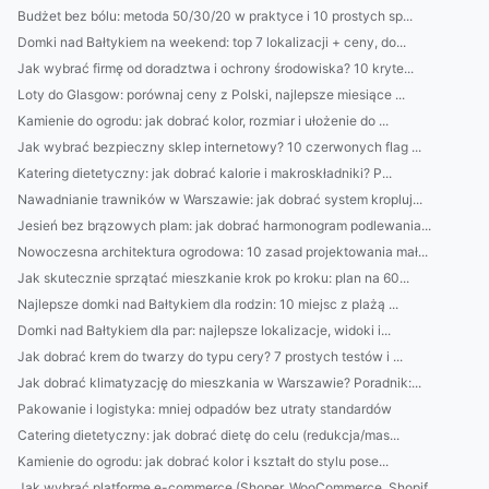
Budżet bez bólu: metoda 50/30/20 w praktyce i 10 prostych sp...
Domki nad Bałtykiem na weekend: top 7 lokalizacji + ceny, do...
Jak wybrać firmę od doradztwa i ochrony środowiska? 10 kryte...
Loty do Glasgow: porównaj ceny z Polski, najlepsze miesiące ...
Kamienie do ogrodu: jak dobrać kolor, rozmiar i ułożenie do ...
Jak wybrać bezpieczny sklep internetowy? 10 czerwonych flag ...
Katering dietetyczny: jak dobrać kalorie i makroskładniki? P...
Nawadnianie trawników w Warszawie: jak dobrać system kropluj...
Jesień bez brązowych plam: jak dobrać harmonogram podlewania...
Nowoczesna architektura ogrodowa: 10 zasad projektowania mał...
Jak skutecznie sprzątać mieszkanie krok po kroku: plan na 60...
Najlepsze domki nad Bałtykiem dla rodzin: 10 miejsc z plażą ...
Domki nad Bałtykiem dla par: najlepsze lokalizacje, widoki i...
Jak dobrać krem do twarzy do typu cery? 7 prostych testów i ...
Jak dobrać klimatyzację do mieszkania w Warszawie? Poradnik:...
Pakowanie i logistyka: mniej odpadów bez utraty standardów
Catering dietetyczny: jak dobrać dietę do celu (redukcja/mas...
Kamienie do ogrodu: jak dobrać kolor i kształt do stylu pose...
Jak wybrać platformę e-commerce (Shoper, WooCommerce, Shopif...