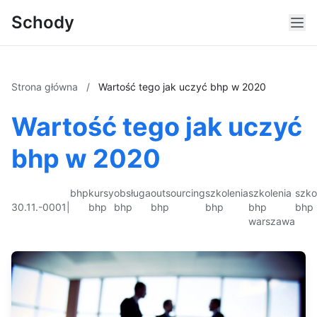
Schody
Strona główna
/
Wartość tego jak uczyć bhp w 2020
Wartość tego jak uczyć
bhp w 2020
bhp
kursy
obsługa
outsourcing
szkolenia
szkolenia
szko
30.11.-0001
|
bhp
bhp
bhp
bhp
bhp
bhp
warszawa