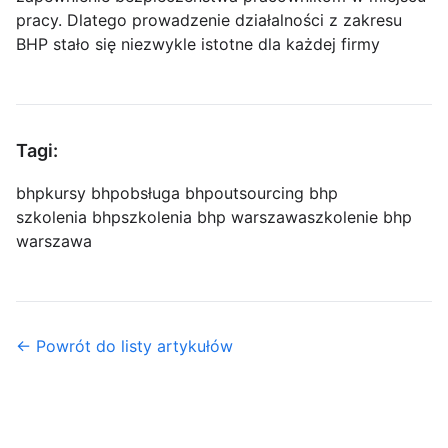
pracy. Dlatego prowadzenie działalności z zakresu
BHP stało się niezwykle istotne dla każdej firmy
Tagi:
bhp
kursy bhp
obsługa bhp
outsourcing bhp
szkolenia bhp
szkolenia bhp warszawa
szkolenie bhp
warszawa
← Powrót do listy artykułów