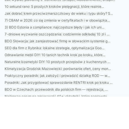
10 sekund rano: 5 prostych kroków pielęgnacji, które realnie...
Jak dobrać krem przeciwzmarszczkowy do wieku i typu skóry? S...
7) CBAM w 2026: co się zmienia w certyfikatach i w obowiązka...
3) BDO Estonia a compliance: najczęstsze błędy i jak ich uni...
7-dniowe wyzwanie oszczędzania: codziennie odkładaj 10 zł i ...
BDO Słowacja: jak zarejestrować firmę w słowackim systemie g...
SEO dla firm z Rybnika: lokalne strategie, optymalizacja Goo...
Odnawianie mebli DIY: 10 tanich technik krok po kroku, które...
Naturalne kosmetyki DIY: 10 prostych przepisów z kuchennych ...
Klimatyzacja Grodzisk Mazowiecki: porównanie ofert, ceny mon...
Praktyczny poradnik: jak założyć i prowadzić działkę ROD — w...
Poradnik: Jak przygotować sprawozdanie RENTRI krok po kroku ...
BDO w Czechach: przewodnik dla polskich firm — rejestracja, ...
Najlepsze serum na zmarszczki 40+: składniki, które naprawdę...
DIY: Jak zbudować trwałe i stylowe meble ogrodowe z palet — ...
Outsourcing obsługi ochrony środowiska dla firm: jak obniżyć...
Dlaczego w 2022 warto zakupić klimatyzację?
Zwykły Chłopak Chciał chłodzić co2. Przypadkowo Odkrył 1 Dzi...