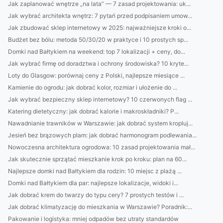
Jak zaplanować wnętrze „na lata” — 7 zasad projektowania: uk...
Jak wybrać architekta wnętrz: 7 pytań przed podpisaniem umow...
Jak zbudować sklep internetowy w 2025: najważniejsze kroki o...
Budżet bez bólu: metoda 50/30/20 w praktyce i 10 prostych sp...
Domki nad Bałtykiem na weekend: top 7 lokalizacji + ceny, do...
Jak wybrać firmę od doradztwa i ochrony środowiska? 10 kryte...
Loty do Glasgow: porównaj ceny z Polski, najlepsze miesiące ...
Kamienie do ogrodu: jak dobrać kolor, rozmiar i ułożenie do ...
Jak wybrać bezpieczny sklep internetowy? 10 czerwonych flag ...
Katering dietetyczny: jak dobrać kalorie i makroskładniki? P...
Nawadnianie trawników w Warszawie: jak dobrać system kropluj...
Jesień bez brązowych plam: jak dobrać harmonogram podlewania...
Nowoczesna architektura ogrodowa: 10 zasad projektowania mał...
Jak skutecznie sprzątać mieszkanie krok po kroku: plan na 60...
Najlepsze domki nad Bałtykiem dla rodzin: 10 miejsc z plażą ...
Domki nad Bałtykiem dla par: najlepsze lokalizacje, widoki i...
Jak dobrać krem do twarzy do typu cery? 7 prostych testów i ...
Jak dobrać klimatyzację do mieszkania w Warszawie? Poradnik:...
Pakowanie i logistyka: mniej odpadów bez utraty standardów