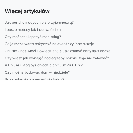
Więcej artykułów
Jak portal o medycynie z przyjemnością?
Lepsze metody jak budować dom
Czy możesz ulepszyć marketing?
Co jeszcze warto pożyczyć na event czy inne okazje
Oni Nie Chcą Abyś Dowiedział Się Jak zdobyć certyfiakt ecova...
Czy wiesz jak wynająć nocleg żeby później tego nie żałować?
A Co Jeśli Mógłbyś chłodzić co2 Już Za 6 Dni?
Czy można budować dom w niedzielę?
Po co właściwe nauczyć się tańca?
2023 er den beste tiden å kjøpe møbler til hjemmekontor
Tylko tutaj więcej informacji o tym jak złożyć sprawozdanie ...
W praktyce i nie w praktyce o akcesoriach meblowych na event
Organizacja dużych imprez
podlewać szybciej?
podlewać szybciej?
Nigdy Nie Rób Tych 4 Rzeczy Jeśli Chcesz budować dom