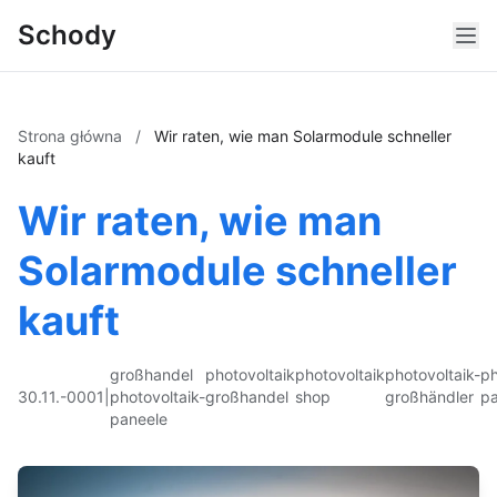
Schody
Strona główna
/
Wir raten, wie man Solarmodule schneller
kauft
Wir raten, wie man
Solarmodule schneller
kauft
großhandel
photovoltaik
photovoltaik
photovoltaik-
ph
30.11.-0001
|
photovoltaik-
großhandel
shop
großhändler
pa
paneele