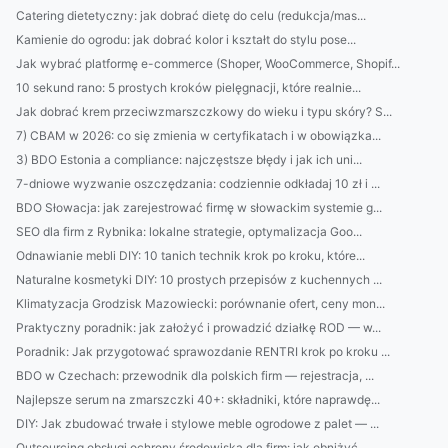
Catering dietetyczny: jak dobrać dietę do celu (redukcja/mas...
Kamienie do ogrodu: jak dobrać kolor i kształt do stylu pose...
Jak wybrać platformę e-commerce (Shoper, WooCommerce, Shopif...
10 sekund rano: 5 prostych kroków pielęgnacji, które realnie...
Jak dobrać krem przeciwzmarszczkowy do wieku i typu skóry? S...
7) CBAM w 2026: co się zmienia w certyfikatach i w obowiązka...
3) BDO Estonia a compliance: najczęstsze błędy i jak ich uni...
7-dniowe wyzwanie oszczędzania: codziennie odkładaj 10 zł i ...
BDO Słowacja: jak zarejestrować firmę w słowackim systemie g...
SEO dla firm z Rybnika: lokalne strategie, optymalizacja Goo...
Odnawianie mebli DIY: 10 tanich technik krok po kroku, które...
Naturalne kosmetyki DIY: 10 prostych przepisów z kuchennych ...
Klimatyzacja Grodzisk Mazowiecki: porównanie ofert, ceny mon...
Praktyczny poradnik: jak założyć i prowadzić działkę ROD — w...
Poradnik: Jak przygotować sprawozdanie RENTRI krok po kroku ...
BDO w Czechach: przewodnik dla polskich firm — rejestracja, ...
Najlepsze serum na zmarszczki 40+: składniki, które naprawdę...
DIY: Jak zbudować trwałe i stylowe meble ogrodowe z palet — ...
Outsourcing obsługi ochrony środowiska dla firm: jak obniżyć...