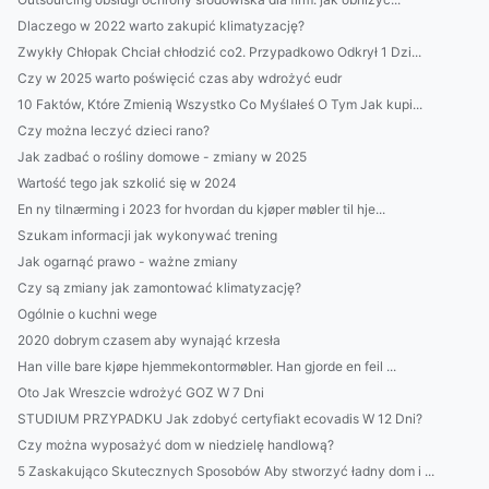
Dlaczego w 2022 warto zakupić klimatyzację?
Zwykły Chłopak Chciał chłodzić co2. Przypadkowo Odkrył 1 Dzi...
Czy w 2025 warto poświęcić czas aby wdrożyć eudr
10 Faktów, Które Zmienią Wszystko Co Myślałeś O Tym Jak kupi...
Czy można leczyć dzieci rano?
Jak zadbać o rośliny domowe - zmiany w 2025
Wartość tego jak szkolić się w 2024
En ny tilnærming i 2023 for hvordan du kjøper møbler til hje...
Szukam informacji jak wykonywać trening
Jak ogarnąć prawo - ważne zmiany
Czy są zmiany jak zamontować klimatyzację?
Ogólnie o kuchni wege
2020 dobrym czasem aby wynająć krzesła
Han ville bare kjøpe hjemmekontormøbler. Han gjorde en feil ...
Oto Jak Wreszcie wdrożyć GOZ W 7 Dni
STUDIUM PRZYPADKU Jak zdobyć certyfiakt ecovadis W 12 Dni?
Czy można wyposażyć dom w niedzielę handlową?
5 Zaskakująco Skutecznych Sposobów Aby stworzyć ładny dom i ...