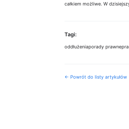
całkiem możliwe. W dzisiejs
Tagi:
oddłużenia
porady prawne
pra
← Powrót do listy artykułów