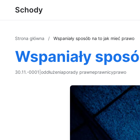
Schody
Strona główna
/
Wspaniały sposób na to jak mieć prawo
Wspaniały sposób
30.11.-0001
|
oddłużenia
porady prawne
prawnicy
prawo