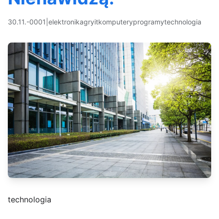
30.11.-0001
|
elektronika
gry
it
komputery
programy
technologia
technologia