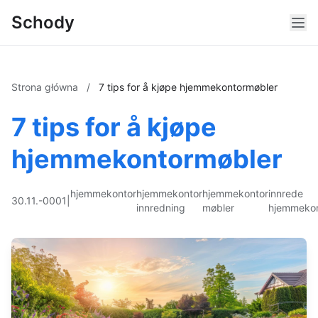
Schody
Strona główna
/
7 tips for å kjøpe hjemmekontormøbler
7 tips for å kjøpe
hjemmekontormøbler
hjemmekontor
hjemmekontor
hjemmekontor
innrede
30.11.-0001
|
innredning
møbler
hjemmekon