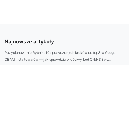
Najnowsze artykuły
Pozycjonowanie Rybnik: 10 sprawdzonych kroków do top3 w Goog...
CBAM: lista towarów — jak sprawdzić właściwy kod CN/HS i prz...
Jak tanio lecieć do Glasgow: sprawdzone triki na bilety, lot...
Jak wybrać szkołę prywatną: 10 kryteriów (program, zajęcia d...
Jak zaplanować wnętrze „na lata” — 7 zasad projektowania: uk...
Jak wybrać architekta wnętrz: 7 pytań przed podpisaniem umow...
Jak zbudować sklep internetowy w 2025: najważniejsze kroki o...
Budżet bez bólu: metoda 50/30/20 w praktyce i 10 prostych sp...
Domki nad Bałtykiem na weekend: top 7 lokalizacji + ceny, do...
Jak wybrać firmę od doradztwa i ochrony środowiska? 10 kryte...
Loty do Glasgow: porównaj ceny z Polski, najlepsze miesiące ...
Kamienie do ogrodu: jak dobrać kolor, rozmiar i ułożenie do ...