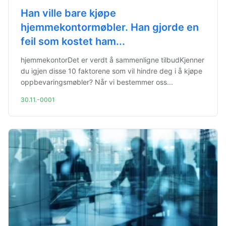
Han ville bare kjøpe
hjemmekontormøbler. Han gjorde en
feil som kostet ham...
hjemmekontorDet er verdt å sammenligne tilbudKjenner
du igjen disse 10 faktorene som vil hindre deg i å kjøpe
oppbevaringsmøbler? Når vi bestemmer oss...
30.11.-0001