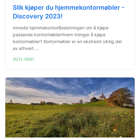
Slik kjøper du hjemmekontormøbler -
Discovery 2023!
innrede hjemmekontorBeslutningen om å kjøpe
passende kontormøblerHvem trenger å kjøpe
kontormøbler? Kontormøbler er en ekstremt viktig del
av ethvert ...
30.11.-0001