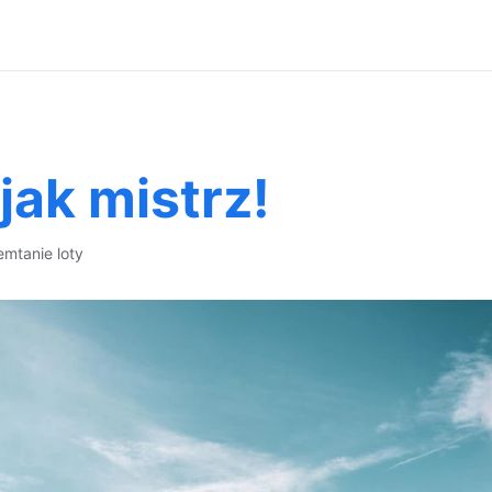
jak mistrz!
tem
tanie loty