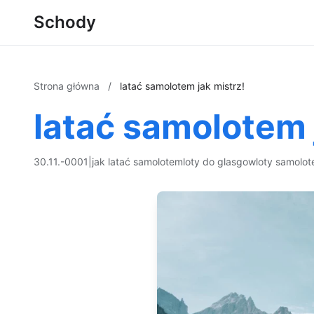
Schody
Strona główna
/
latać samolotem jak mistrz!
latać samolotem 
30.11.-0001
|
jak latać samolotem
loty do glasgow
loty samolo