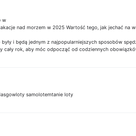
ę w
 wakacje nad morzem w 2025 Wartość tego, jak jechać na
były i będą jednym z najpopularniejszych sposobów spęd
amy cały rok, aby móc odpocząć od codziennych obowiązków
glasgow
loty samolotem
tanie loty