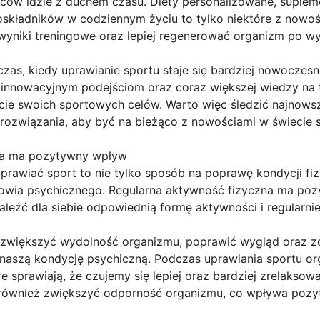
ów idzie z duchem czasu. Diety personalizowane, supleme
oskładników w codziennym życiu to tylko niektóre z nowoś
yniki treningowe oraz lepiej regenerować organizm po wy
as, kiedy uprawianie sportu staje się bardziej nowoczesn
innowacyjnym podejściom oraz coraz większej wiedzy na 
cie swoich sportowych celów. Warto więc śledzić najnows
związania, aby być na bieżąco z nowościami w świecie s
na ma pozytywny wpływ
prawiać sport to nie tylko sposób na poprawę kondycji fiz
owia psychicznego. Regularna aktywność fizyczna ma poz
aleźć dla siebie odpowiednią formę aktywności i regularnie
 zwiększyć wydolność organizmu, poprawić wygląd oraz zd
 naszą kondycję psychiczną. Podczas uprawiania sportu or
e sprawiają, że czujemy się lepiej oraz bardziej zrelaksowan
również zwiększyć odporność organizmu, co wpływa pozyt