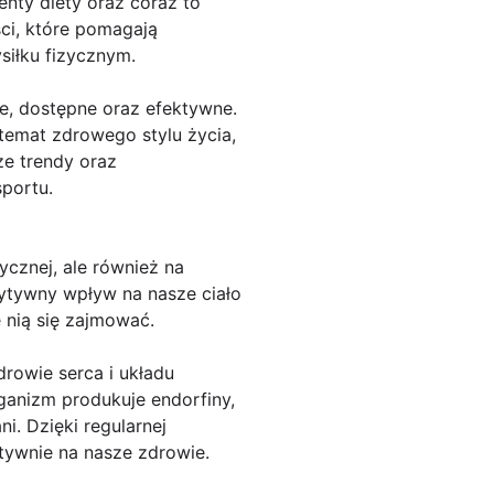
nty diety oraz coraz to
ci, które pomagają
siłku fizycznym.
e, dostępne oraz efektywne.
temat zdrowego stylu życia,
ze trendy oraz
portu.
ycznej, ale również na
ytywny wpływ na nasze ciało
 nią się zajmować.
rowie serca i układu
ganizm produkuje endorfiny,
i. Dzięki regularnej
ywnie na nasze zdrowie.