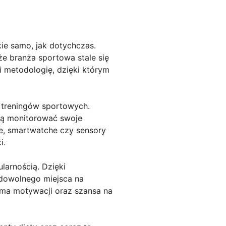
ie samo, jak dotychczas.
że branża sportowa stale się
 metodologię, dzięki którym
 treningów sportowych.
gą monitorować swoje
e, smartwatche czy sensory
i.
larnością. Dzięki
 dowolnego miejsca na
rma motywacji oraz szansa na