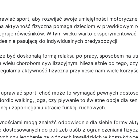
prawiać sport, aby rozwijać swoje umiejętności motoryczn
na aktywność fizyczna pomaga dzieciom w prawidłowym ro
egruje rówieśników. W tym wieku warto eksperymentować 
dealnie pasującą do indywidualnych predyspozycji.
że być doskonałą formą relaksu po pracy, sposobem na ut
m wielu chorobom cywilizacyjnym. Niezależnie od tego, cz
, regularna aktywność fizyczna przyniesie nam wiele korzyś
 uprawiać sport, choć może to wymagać pewnych dostos
ordic walking, joga, czy pływanie to świetne opcje dla se
nej i zapobieganiu utracie funkcji ruchowych.
nościami mogą znaleźć odpowiednie dla siebie formy akty
o dostosowanych do potrzeb osób z ograniczeniami fizyczn
ych czy jeżdżenie na wózkach inwalidzkich w koszykówce