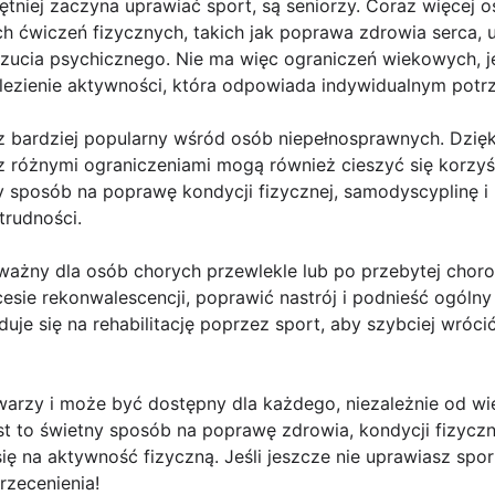
hętniej zaczyna uprawiać sport, są seniorzy. Coraz więcej 
ch ćwiczeń fizycznych, takich jak poprawa zdrowia serca,
zucia psychicznego. Nie ma więc ograniczeń wiekowych, je
nalezienie aktywności, która odpowiada indywidualnym pot
az bardziej popularny wśród osób niepełnosprawnych. Dzię
 z różnymi ograniczeniami mogą również cieszyć się korzy
y sposób na poprawę kondycji fizycznej, samodyscyplinę i
trudności.
 ważny dla osób chorych przewlekle lub po przebytej chor
sie rekonwalescencji, poprawić nastrój i podnieść ogólny 
je się na rehabilitację poprzez sport, aby szybciej wrócić
warzy i może być dostępny dla każdego, niezależnie od wi
t to świetny sposób na poprawę zdrowia, kondycji fizyczn
ię na aktywność fizyczną. Jeśli jeszcze nie uprawiasz spo
rzecenienia!