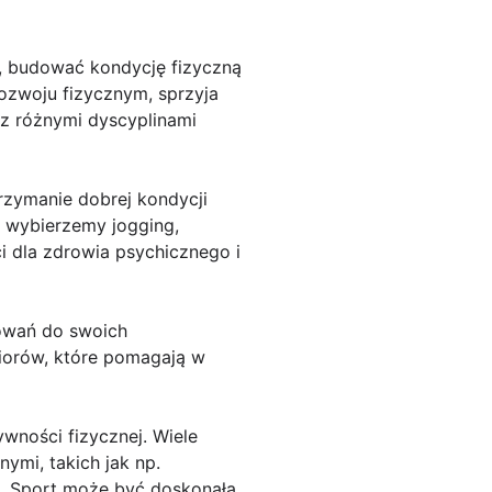
e, budować kondycję fizyczną
zwoju fizycznym, sprzyja
z różnymi dyscyplinami
rzymanie dobrej kondycji
y wybierzemy jogging,
ci dla zdrowia psychicznego i
owań do swoich
niorów, które pomagają w
wności fizycznej. Wiele
ymi, takich jak np.
. Sport może być doskonałą