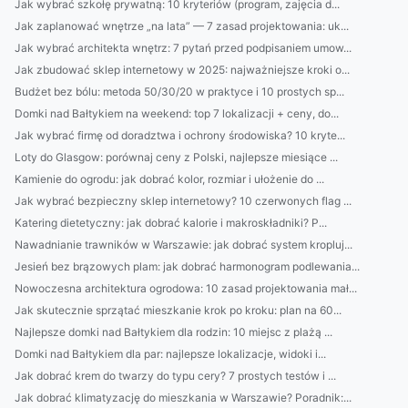
Jak wybrać szkołę prywatną: 10 kryteriów (program, zajęcia d...
Jak zaplanować wnętrze „na lata” — 7 zasad projektowania: uk...
Jak wybrać architekta wnętrz: 7 pytań przed podpisaniem umow...
Jak zbudować sklep internetowy w 2025: najważniejsze kroki o...
Budżet bez bólu: metoda 50/30/20 w praktyce i 10 prostych sp...
Domki nad Bałtykiem na weekend: top 7 lokalizacji + ceny, do...
Jak wybrać firmę od doradztwa i ochrony środowiska? 10 kryte...
Loty do Glasgow: porównaj ceny z Polski, najlepsze miesiące ...
Kamienie do ogrodu: jak dobrać kolor, rozmiar i ułożenie do ...
Jak wybrać bezpieczny sklep internetowy? 10 czerwonych flag ...
Katering dietetyczny: jak dobrać kalorie i makroskładniki? P...
Nawadnianie trawników w Warszawie: jak dobrać system kropluj...
Jesień bez brązowych plam: jak dobrać harmonogram podlewania...
Nowoczesna architektura ogrodowa: 10 zasad projektowania mał...
Jak skutecznie sprzątać mieszkanie krok po kroku: plan na 60...
Najlepsze domki nad Bałtykiem dla rodzin: 10 miejsc z plażą ...
Domki nad Bałtykiem dla par: najlepsze lokalizacje, widoki i...
Jak dobrać krem do twarzy do typu cery? 7 prostych testów i ...
Jak dobrać klimatyzację do mieszkania w Warszawie? Poradnik:...