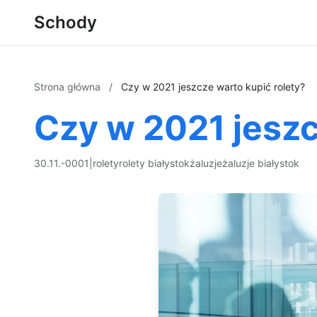
Schody
Strona główna
/
Czy w 2021 jeszcze warto kupić rolety?
Czy w 2021 jeszc
30.11.-0001
|
rolety
rolety białystok
żaluzje
żaluzje białystok