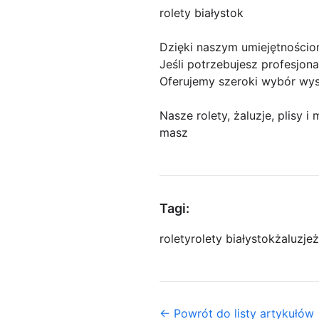
rolety białystok
Dzięki naszym umiejętności
Jeśli potrzebujesz profesjonal
Oferujemy szeroki wybór wys
Nasze rolety, żaluzje, plisy 
masz
Tagi:
rolety
rolety białystok
żaluzje
ż
← Powrót do listy artykułów