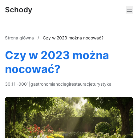
Schody
Strona główna
/
Czy w 2023 można nocować?
Czy w 2023 można
nocować?
30.11.-0001
|
gastronomia
noclegi
restauracje
turystyka