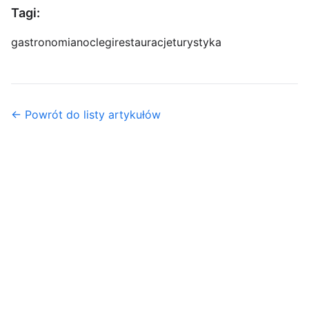
Tagi:
gastronomia
noclegi
restauracje
turystyka
← Powrót do listy artykułów