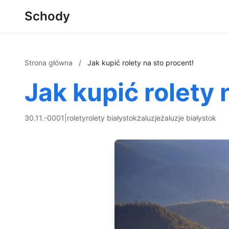
Schody
Strona główna
/
Jak kupić rolety na sto procent!
Jak kupić rolety 
30.11.-0001
|
rolety
rolety białystok
żaluzje
żaluzje białystok