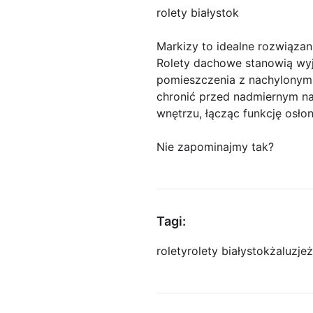
rolety białystok
Markizy to idealne rozwiązan
Rolety dachowe stanowią wyj
pomieszczenia z nachylonymi
chronić przed nadmiernym na
wnętrzu, łącząc funkcję osłon
Nie zapominajmy tak?
Tagi:
rolety
rolety białystok
żaluzje
ż