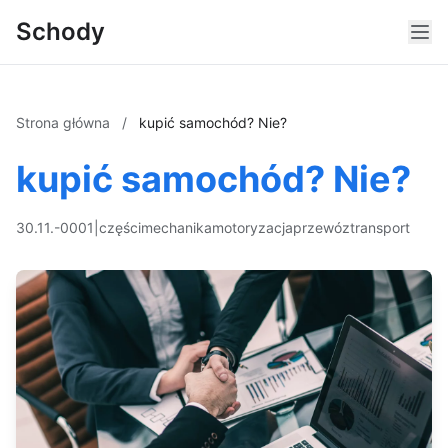
Schody
Strona główna
/
kupić samochód? Nie?
kupić samochód? Nie?
30.11.-0001
|
części
mechanika
motoryzacja
przewóz
transport