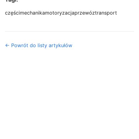
części
mechanika
motoryzacja
przewóz
transport
← Powrót do listy artykułów