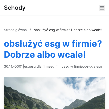
Schody
Strona główna
/
obsłużyć esg w firmie? Dobrze albo wcale!
obsłużyć esg w firmie?
Dobrze albo wcale!
30.11.-0001
|
esg
esg dla firm
esg firmy
esg w firmie
obsługa esg