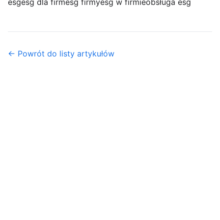
esg
esg dla firm
esg firmy
esg w firmie
obsługa esg
← Powrót do listy artykułów