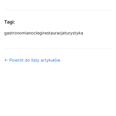
Tagi:
gastronomia
noclegi
restauracje
turystyka
← Powrót do listy artykułów