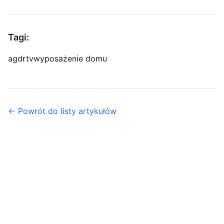
Tagi:
agd
rtv
wyposażenie domu
← Powrót do listy artykułów