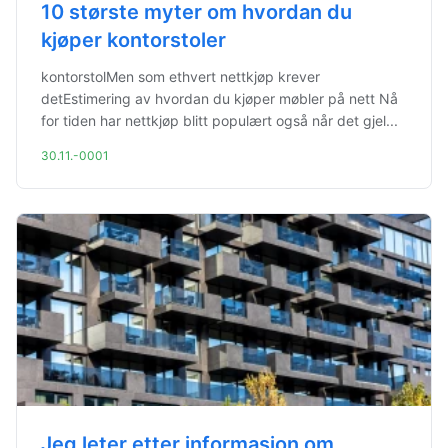
10 største myter om hvordan du
kjøper kontorstoler
kontorstolMen som ethvert nettkjøp krever
detEstimering av hvordan du kjøper møbler på nett Nå
for tiden har nettkjøp blitt populært også når det gjel...
30.11.-0001
Jeg leter etter informasjon om