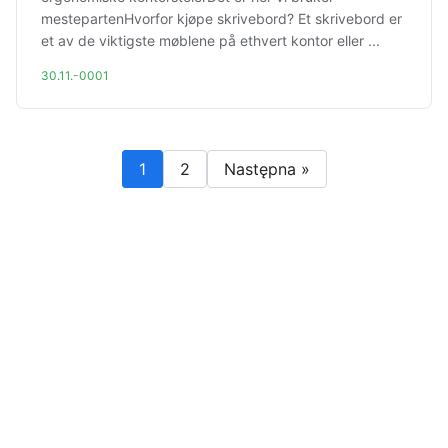
mestepartenHvorfor kjøpe skrivebord? Et skrivebord er
et av de viktigste møblene på ethvert kontor eller ...
30.11.-0001
1
2
Następna »