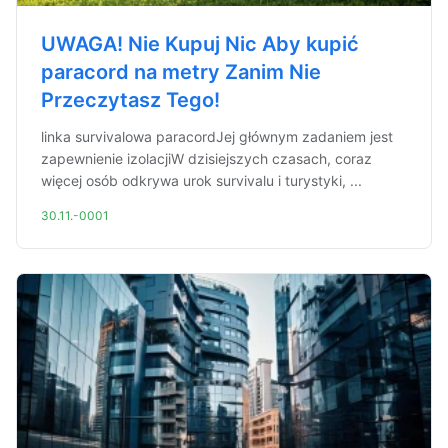
UWAGA! Nie Kupuj Nic Aby kupić
paracord na metry Zanim Nie
Przeczytasz Tego!
linka survivalowa paracordJej głównym zadaniem jest
zapewnienie izolacjiW dzisiejszych czasach, coraz
więcej osób odkrywa urok survivalu i turystyki, ...
30.11.-0001