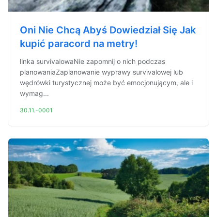
Oni Nie Chcą Abyś Dowiedział Się Jak
kupić paracord na metry!
linka survivalowaNie zapomnij o nich podczas
planowaniaZaplanowanie wyprawy survivalowej lub
wędrówki turystycznej może być emocjonującym, ale i
wymag...
30.11.-0001