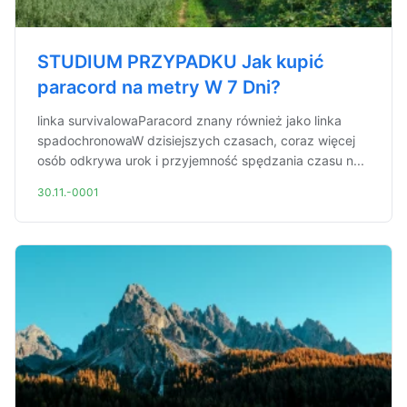
STUDIUM PRZYPADKU Jak kupić
paracord na metry W 7 Dni?
linka survivalowaParacord znany również jako linka
spadochronowaW dzisiejszych czasach, coraz więcej
osób odkrywa urok i przyjemność spędzania czasu n...
30.11.-0001