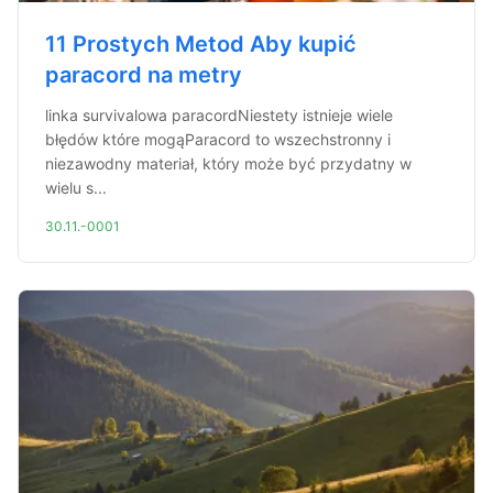
11 Prostych Metod Aby kupić
paracord na metry
linka survivalowa paracordNiestety istnieje wiele
błędów które mogąParacord to wszechstronny i
niezawodny materiał, który może być przydatny w
wielu s...
30.11.-0001