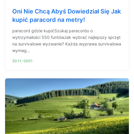
Oni Nie Chcą Abyś Dowiedział Się Jak
kupić paracord na metry!
paracord gdzie kupićSzukaj paracordu o
wytrzymałości 550 funtówJak wybrać najlepszy sprzęt
na survivalowe wyzwanie? Każda wyprawa survivalowa
wymag...
30.11.-0001