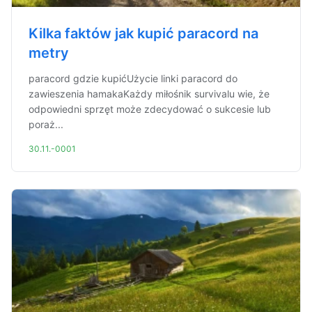
Kilka faktów jak kupić paracord na
metry
paracord gdzie kupićUżycie linki paracord do
zawieszenia hamakaKażdy miłośnik survivalu wie, że
odpowiedni sprzęt może zdecydować o sukcesie lub
poraż...
30.11.-0001