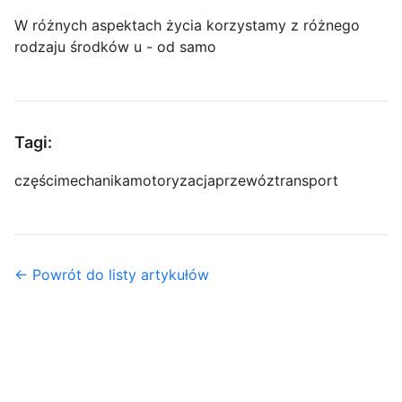
W różnych aspektach życia korzystamy z różnego
rodzaju środków u - od samo
Tagi:
części
mechanika
motoryzacja
przewóz
transport
← Powrót do listy artykułów